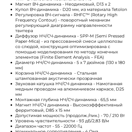
Магнит ВЧ-динамика - Неодимовый, D13 x 2
Купол ВЧ-динамика - D20 мм, из материала Tetolon
Регулировка ВЧ-сигнала - RHFC™ (Rotary High
Frequency Contour) - поворотный механизм
регулирующий диаграмму направленности
твитера
Диффузор НЧ/СЧ-динамика - SPP-M (Semi Pressed
Paper-Mica) - из прессованной смеси целлюлозы
со слюдой, конструкция оптимизирована с
помощью моделирования по методу конечных
элементов (Finite Element Analysis – FEA)
Диаметр НЧ/СЧ-динамика - 5 х 7 дюймов (130 х 180
мм)
Корзина НЧ/СЧ-динамика - Стальная
штампованная акустически прозрачная
Звуковая катушка НЧ/СЧ-динамика - Намотанная
медным проводом на алюминиевом каркасе, D25
мм
Монтажная глубина НЧ/СЧ-динамика - 65,5 мм
Магнит НЧ/СЧ динамика - Высокоэфффективный
ферритовый, D85 x 15 мм
Допустимая мощность (продолж./пик.) - 70 / 210 Вт
Уровень чувствительности - 93 дБ/2,83 В/м
Диапазон частот - 55 - 22000 Гц
Номинальное сопротивление - 4 Ома