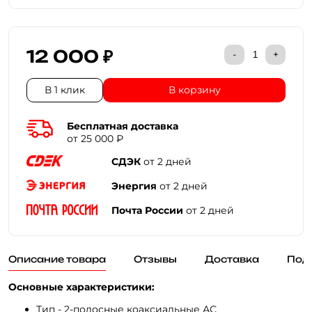
12 000 ₽
-
+
В 1 клик
В корзину
Бесплатная доставка
от 25 000 ₽
СДЭК
от 2 дней
Энергия
от 2 дней
Почта России
от 2 дней
Описание товара
Отзывы
Доставка
Под
Основные характеристики:
Тип - 2-полосные коаксиальные АС