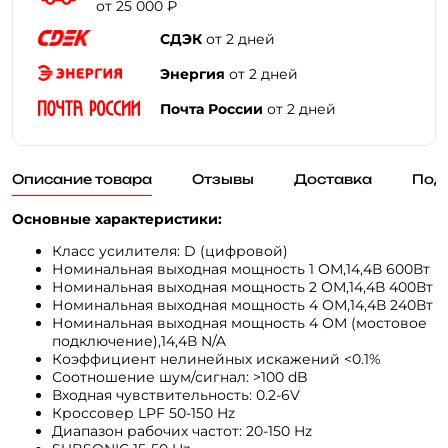
от 25 000 ₽
СДЭК
от 2 дней
Энергия
от 2 дней
Почта России
от 2 дней
Описание товара
Отзывы
Доставка
Под
Основные характеристики:
Класс усилителя: D (цифровой)
Номинальная выходная мощность 1 ОМ,14,4В 600Вт
Номинальная выходная мощность 2 ОМ,14,4В 400Вт
Номинальная выходная мощность 4 ОМ,14,4В 240Вт
Номинальная выходная мощность 4 ОМ (мостовое
подключение),14,4В N/A
Коэффициент нелинейных искажений <0.1%
Соотношение шум/сигнал: >100 dB
Входная чувствительность: 0.2-6V
Кроссовер LPF 50-150 Hz
Диапазон рабочих частот: 20-150 Hz