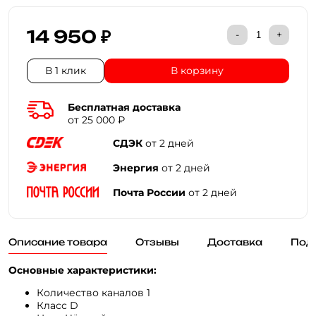
14 950 ₽
-
+
В 1 клик
В корзину
Бесплатная доставка
от 25 000 ₽
СДЭК
от 2 дней
Энергия
от 2 дней
Почта России
от 2 дней
Описание товара
Отзывы
Доставка
Под
Основные характеристики:
Количество каналов 1
Класс D