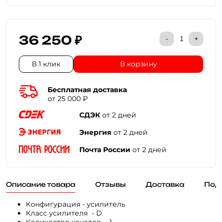
36 250 ₽
-
+
В 1 клик
В корзину
Бесплатная доставка
от 25 000 ₽
СДЭК
от 2 дней
Энергия
от 2 дней
Почта России
от 2 дней
Описание товара
Отзывы
Доставка
Под
Конфигурация - усилитель
Класс усилителя - D
Количество каналов - 1