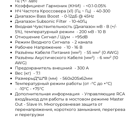
Гц (+/- 3дБ)
Коэффициент Гармоник (КНИ) - <0.1-0.05%
НЧ Частота Кроссовера (x1) (Гц ~ Гц) - 40-300
Диапазон Bass Boost - 0-12дБ @ 45Hz
Диапазон Subsonic Filter - 10-40Гц
Входная Чувствительность (Диапазон мВ - В (+/-
5%), температурный режим - 200 мВ - 10 В
Отношение Сигнал / Шум - >95dB
Режим Входного Сигнала - 2 канала
Рабочее Напряжение - 10 - 16 В
Разъёмы Кабеля Питания (мм²) - 55 мм² (0 AWG)
Разъёмы Акустического Кабеля (мм²) - 6 мм² (10
AWG)
Предохранитель внешний - 300 А
Вес (кг) - 7.1
РазмерыД*Ш*В (мм) - 560x205x62мм
Температурный режим работы (от -°С до +°С)
- -10°С - +75°С
Дополнительная информация - Управляющие RCA
вход/выход для работы в мостовом режиме Master
Out - Slave In. Многоуровневая защита от
перенапряжения, короткого замыкания, перегрева
и перегрузки