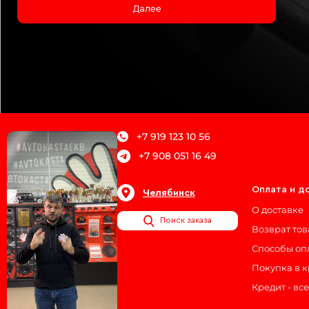
Далее
+7 919 123 10 56
+7 908 051 16 49
О магазине
Оплата и д
Челябинск
Блог
О доставке
Поиск заказа
Наши сертификаты
Возврат то
Реквизиты
Способы оп
Контакты
Покупка в 
Кредит - вс