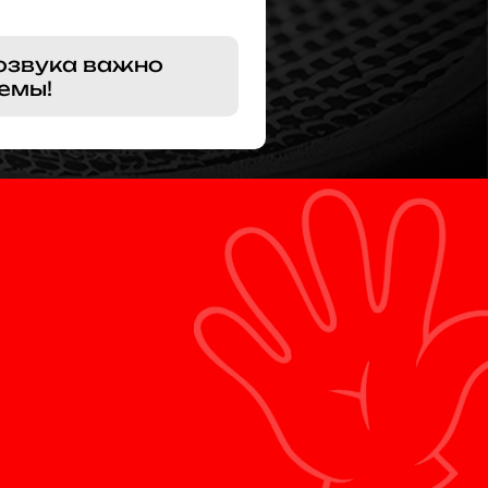
озвука важно
емы!