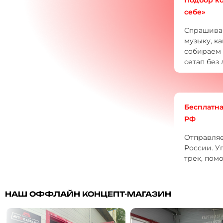
себе»
Спрашивае
музыку, к
собираем 
сетап без 
Бесплатна
РФ
Отправляе
России. У
трек, пом
НАШ ОФФЛАЙН КОНЦЕПТ-МАГАЗИН