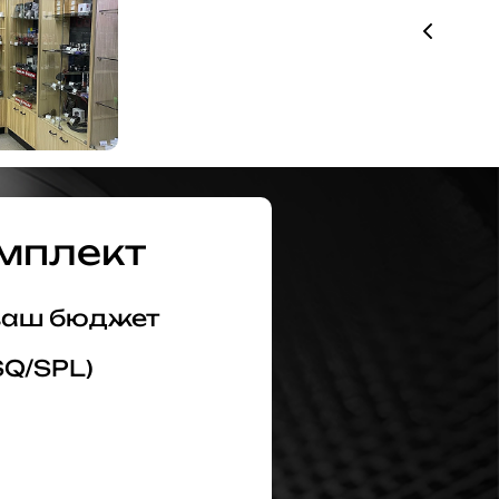
мплект
 ваш бюджет
SQ/SPL)