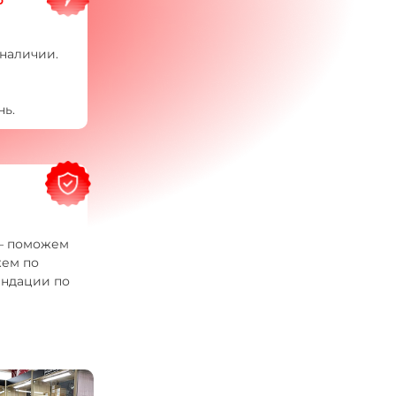
наличии.
ь.
 — поможем
жем по
ендации по