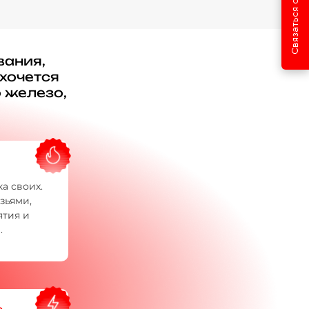
Связаться с нами
вания,
хочется
о железо,
и
а своих.
зьями,
тия и
.
о