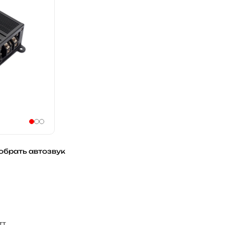
обрать автозвук
тт