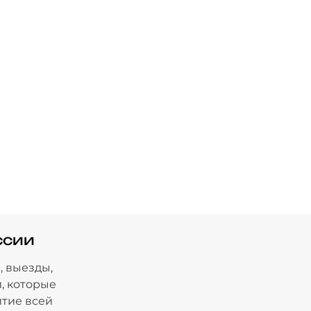
ссии
, выезды,
, которые
итие всей