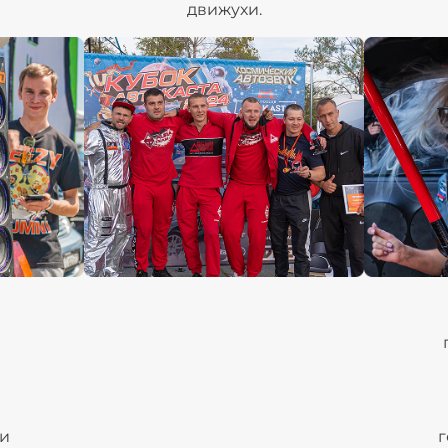
движухи.
 и
г