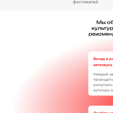
фестивалей
Мы об
культу
рекоменд
Вклад в р
автозвука
Каждый за
проводить
выпускать
культуру а
Подбор ко