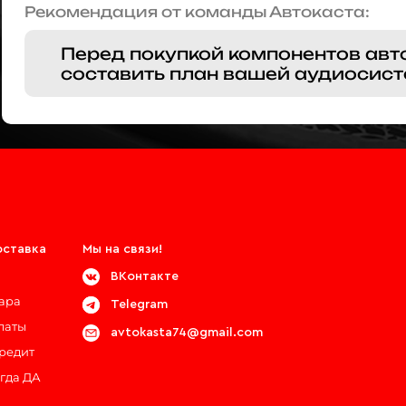
Рекомендация от команды Автокаста:
Перед покупкой компонентов авт
составить план вашей аудиосист
оставка
Мы на связи!
ВКонтакте
вара
Telegram
латы
avtokasta74@gmail.com
кредит
егда ДА