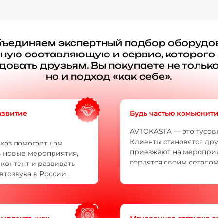
ъединяем экспертный подбор оборудо
рную составляющую и сервис, которого 
овать друзьям. Вы покупаете не тольк
но и подход «как себе».
азвитие
Будь частью комьюнит
AVTOKASTA — это тусовк
Клиенты становятся дру
каз помогает нам
приезжают на мероприя
 новые мероприятия,
гордятся своим сетапом
 контент и развивать
втозвука в России.
мплекта «как
Мгновенная отгрузка с