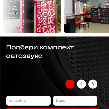
Подбери комплект
автозвука
1
2
3