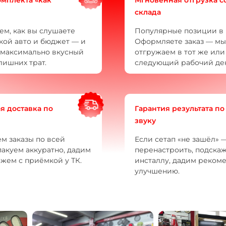
склада
м, как вы слушаете
Популярные позиции в 
акой авто и бюджет — и
Оформляете заказ — мы
максимально вкусный
отгружаем в тот же или
лишних трат.
следующий рабочий ден
я доставка по
Гарантия результата по
звуку
м заказы по всей
Если сетап «не зашёл»
пакуем аккуратно, дадим
перенастроить, подска
ожем с приёмкой у ТК.
инсталлу, дадим реком
улучшению.