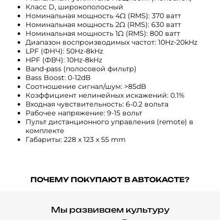
Класс D, широкополосный
Номинальная мощность 4Ω (RMS): 370 ватт
Номинальная мощность 2Ω (RMS): 630 ватт
Номинальная мощность 1Ω (RMS): 800 ватт
Диапазон воспроизводимых частот: 10Hz-20kHz
LPF (ФНЧ): 50Hz-8kHz
HPF (ФВЧ): 10Hz-8kHz
Band-pass (полосовой фильтр)
Bass Boost: 0-12dB
Соотношение сигнал/шум: >85dB
Коэффициент нелинейных искажений: 0.1%
Входная чувствительность: 6-0.2 вольта
Рабочее напряжение: 9-15 вольт
Пульт дистанционного управления (remote) в
комплекте
Габариты: 228 x 123 x 55 mm
ПОЧЕМУ ПОКУПАЮТ В АВТОКАСТЕ?
Мы развиваем культуру