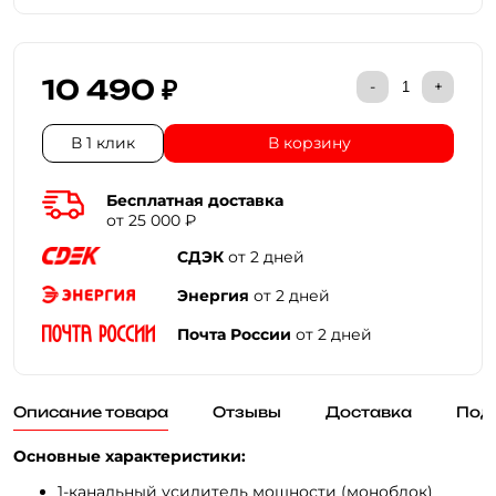
10 490 ₽
-
+
В 1 клик
В корзину
Бесплатная доставка
от 25 000 ₽
СДЭК
от 2 дней
Энергия
от 2 дней
Почта России
от 2 дней
Описание товара
Отзывы
Доставка
Под
Основные характеристики:
1-канальный усилитель мощности (моноблок)