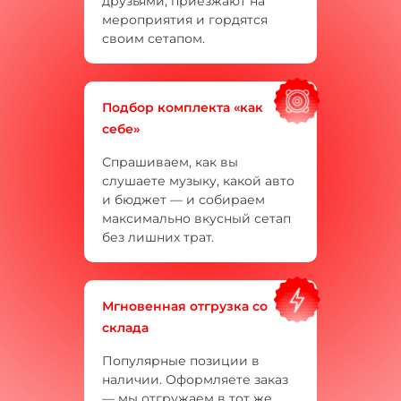
друзьями, приезжают на
мероприятия и гордятся
своим сетапом.
Подбор комплекта «как
себе»
Спрашиваем, как вы
слушаете музыку, какой авто
и бюджет — и собираем
максимально вкусный сетап
без лишних трат.
Мгновенная отгрузка со
склада
Популярные позиции в
наличии. Оформляете заказ
— мы отгружаем в тот же