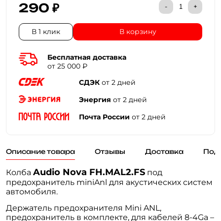
290 ₽
-
+
В 1 клик
В корзину
Бесплатная доставка
от 25 000 ₽
СДЭК
от 2 дней
Энергия
от 2 дней
Почта России
от 2 дней
Описание товара
Отзывы
Доставка
Под
Audio Nova FH.MAL2.FS
Колба
под
предохранитель miniAnl для акустических систем
автомобиля.
Держатель предохранителя Mini ANL,
предохранитель в комплекте, для кабелей 8-4Ga –