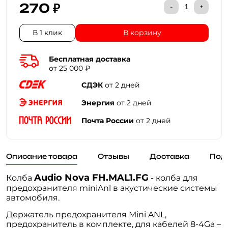
270 ₽
-
+
В 1 клик
В корзину
Бесплатная доставка
от 25 000 ₽
СДЭК
от 2 дней
Энергия
от 2 дней
Почта России
от 2 дней
Описание товара
Отзывы
Доставка
Под
Audio Nova FH.MAL1.FG
Колба
- колба для
предохранителя miniAnl в акустические системы
автомобиля.
Держатель предохранителя Мini ANL,
предохранитель в комплекте, для кабелей 8-4Ga –