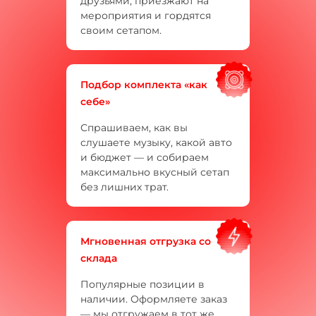
друзьями, приезжают на
мероприятия и гордятся
своим сетапом.
Подбор комплекта «как
себе»
Спрашиваем, как вы
слушаете музыку, какой авто
и бюджет — и собираем
максимально вкусный сетап
без лишних трат.
Мгновенная отгрузка со
склада
Популярные позиции в
наличии. Оформляете заказ
— мы отгружаем в тот же