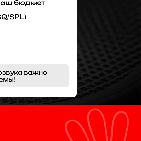
 ваш бюджет
SQ/SPL)
озвука важно
емы!