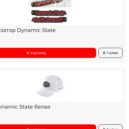
затор Dynamic State
В корзину
В 1 клик
ynamic State белая