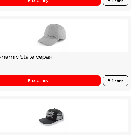
В корзину
В 1 клик
ynamic State серая
В корзину
В 1 клик