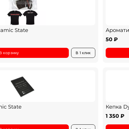
amic State
Аромати
50 ₽
В корзину
В 1 клик
ic State
Кепка D
1 350 ₽