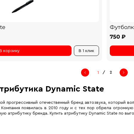
te
Футболк
750 ₽
В корзину
В 1 клик
/
2
трибутика Dynamic State
дой прогрессивный отечественный бренд автозвука, который воп
 Компания появилась в 2010 году и с тех пор обрела огромну
ую атрибутику бренда. Купить атрибутику Dynamic State по выг