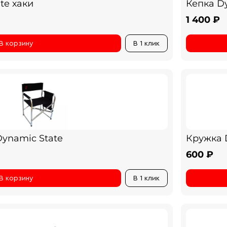
te хаки
Кепка D
1 400 ₽
В корзину
В 1 клик
ynamic State
Кружка 
600 ₽
В корзину
В 1 клик