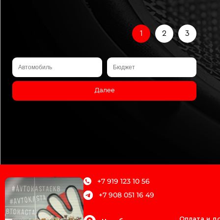
1
2
3
Далее
+7 919 123 10 56
+7 908 051 16 49
О магазине
Оплата и д