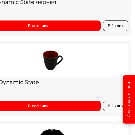
ynamic State черная
В корзину
В 1 клик
Dynamic State
Связаться с нами
В корзину
В 1 клик