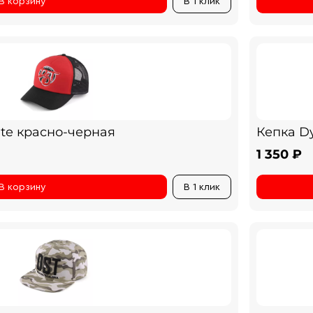
В корзину
В 1 клик
te красно-черная
Кепка D
1 350 ₽
В корзину
В 1 клик