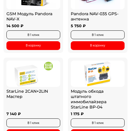
GSM Модуль Pandora
Pandora NAV-035 GPS-
NAV-X
антенна
14 500 ₽
5 750 ₽
В 1 клик
В 1 клик
В корзину
В корзину
StarLine 2CAN+2LIN
Модуль обхода
Мастер
штатного
иммобилайзера
StarLine BP-04
7 140 ₽
1 175 ₽
В 1 клик
В 1 клик