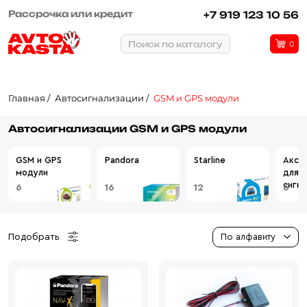
Рассрочка или кредит
+7 919 123 10 56
Поиск по каталогу
0
Главная
Автосигнализации
GSM и GPS модули
Автосигнализации GSM и GPS модули
GSM и GPS
Pandora
Starline
Аксе
модули
для
сигна
6
16
12
6
Подобрать
По алфавиту