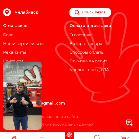
Челябинск
Поиск заказа
О магазине
Оплата и доставка
Блог
О доставке
Наши сертификаты
Возврат товара
Реквизиты
Способы оплаты
Контакты
Покупка в кредит
Кредит - всегда ДА
Мы на связи!
ВКонтакте
Telegram
avtokasta74@gmail.com
Политика конфиденциальности сайта.
Согласие на обработку персональных данных
0